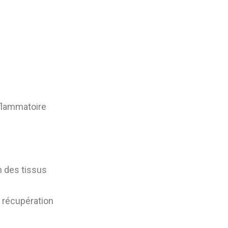
flammatoire
n des tissus
 récupération